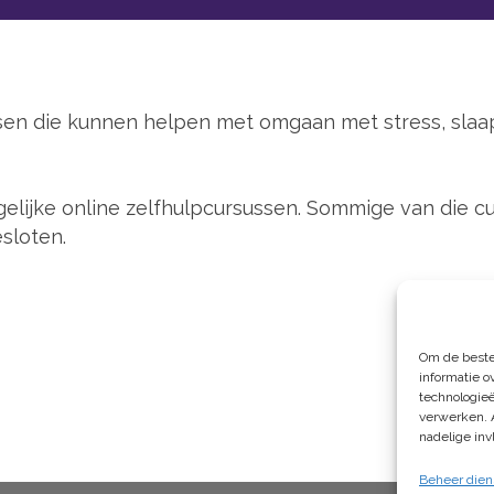
sen die kunnen helpen met omgaan met stress, slaa
lijke online zelfhulpcursussen. Sommige van die curs
sloten.
Om de beste
informatie o
technologieë
verwerken. 
nadelige in
Beheer dien